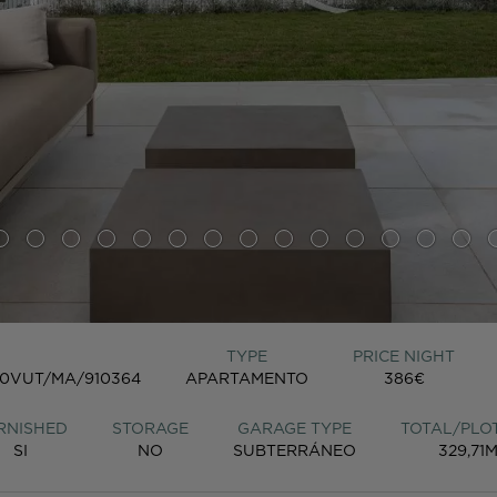
TYPE
PRICE NIGHT
0VUT/MA/910364
APARTAMENTO
386€
RNISHED
STORAGE
GARAGE TYPE
TOTAL/PLOT
SI
NO
SUBTERRÁNEO
329,71M