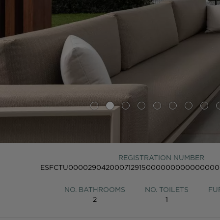
REGISTRATION NUMBER
ESFCTU000029042000712915000000000000000
NO. BATHROOMS
NO. TOILETS
FU
2
1