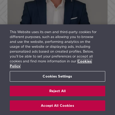
This Website uses its own and third-party cookies for
different purposes, such as allowing you to browse
and use the website, performing analytics on the
usage of the website or displaying ads, including
personalized ads based on created profiles. Below,
you’ll be able to set your preferences or accept all
cookies and find more information in our
Cookies
Policy
Cookies Settings
Reject All
Javier de la Fuente
Responsable de Paisajismo y
Jardinería
Accept All Cookies