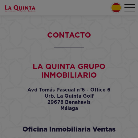
Pasar al contenido principal
Tog
Home
nav
Secondary menu
CONTACTO
LA QUINTA GRUPO
INMOBILIARIO
Avd Tomás Pascual nº6 - Office 6
Urb. La Quinta Golf
29678 Benahavís
Málaga
Oficina Inmobiliaria Ventas