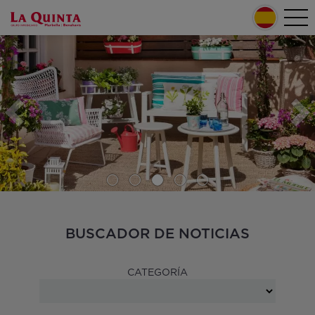
Pasar al contenido principal
Tog
Home
nav
Secondary menu
BUSCADOR DE NOTICIAS
CATEGORÍA